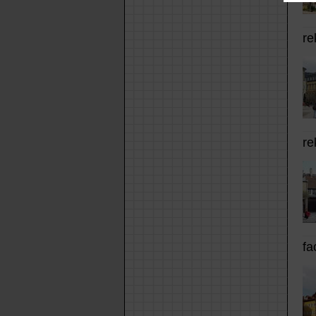
re
re
fa