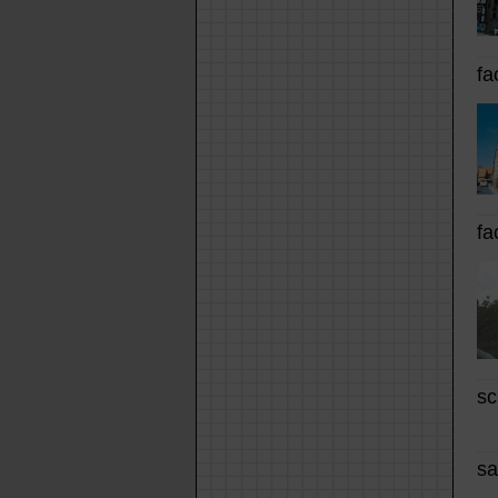
fa
fa
sc
sa