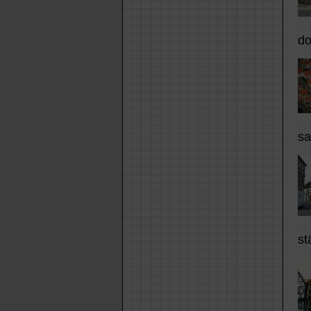
do
sa
st