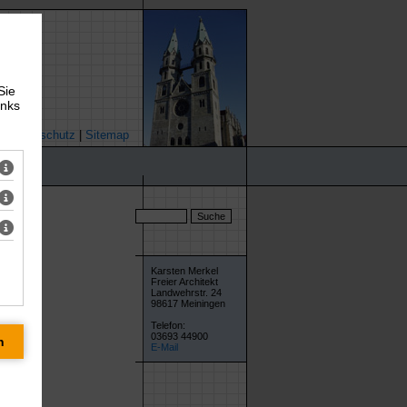
Sie
inks
|
Datenschutz
|
Sitemap
Karsten Merkel
Freier Architekt
Landwehrstr. 24
98617 Meiningen
Telefon:
03693 44900
E-Mail