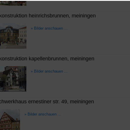
konstruktion heinrichsbrunnen, meiningen
» Bilder anschauen ...
konstruktion kapellenbrunnen, meiningen
» Bilder anschauen ...
chwerkhaus ernestiner str. 49, meiningen
» Bilder anschauen ...