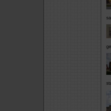
s
ge
st