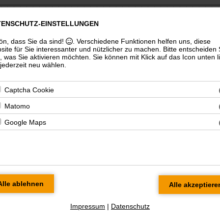
TENSCHUTZ-EINSTELLUNGEN
reier architekt dipl.-ing. karsten merkel
uni), architektenkammer thüringen, bda
ön, dass Sie da sind!
. Verschiedene Funktionen helfen uns, diese
ite für Sie interessanter und nützlicher zu machen.
Bitte entscheiden 
t, was Sie aktivieren möchten. Sie können mit Klick auf das Icon unten l
ederzeit neu wählen.
Impressum
wettbewerbe
fachpreisrichter
leistungen
kontakt
anfahrt
Captcha Cookie
Matomo
nkmalpflege pur und kirchen
Google Maps
Seite 3 von 3
<
1
2
3
>
chwerkhaus jüchsen
» Bilder anschauen ...
Impressum
|
Datenschutz