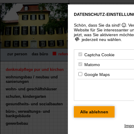
DATENSCHUTZ-EINSTELLUN
freier architekt dip
(uni), architektenkammer thürin
Schön, dass Sie da sind!
. Ve
Website für Sie interessanter u
jetzt, was Sie aktivieren möchte
jederzeit neu wählen.
zur person
das büro
referenzen
wettbewerbe
fachpreisrich
Captcha Cookie
Matomo
denkmalpflege pur und kirchen
« zurück
Google Maps
wohnungsbau / neubau und
fachwerkhaus ern
sanierungen
wohn- und geschäftshäuser
Für eine größere Ansicht kl
schulen, kindergarten
gesundheits- und sozialbauten
büro-, verwaltungs- und
bankgebäude
gewerbebau
Impr
strassenansicht