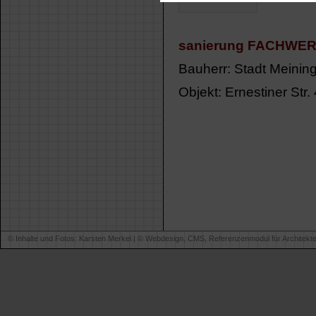
sanierung FACHWERK
Bauherr: Stadt Meinin
Objekt: Ernestiner Str
© Inhalte und Fotos: Karsten Merkel | ©
Webdesign, CMS, Referenzenmodul für Architekt