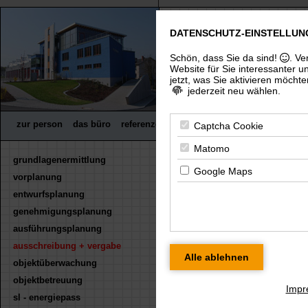
DATENSCHUTZ-EINSTELLUN
freier architekt dip
(uni), architektenkammer thürin
Schön, dass Sie da sind!
. Ve
Website für Sie interessanter u
jetzt, was Sie aktivieren möchte
jederzeit neu wählen.
zur person
das büro
referenzen
wettbewerbe
fachpreisrichter
Captcha Cookie
Matomo
grundlagenermittlung
Ausschreibung 
Google Maps
vorplanung
(Leistungsphase 6 &
entwurfsplanung
Ausbauten §34 / HOAI 20
genehmigungsplanung
ausführungsplanung
Mengenermittl
ausschreibung + vergabe
Einzelposition
objektüberwachung
objektbetreuung
Anfertigung de
Impr
sl - energiepass
Leistungsverze