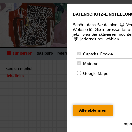
DATENSCHUTZ-EINSTELLUN
freier architekt dip
(uni), architektenkammer thürin
Schön, dass Sie da sind!
. Ve
Website für Sie interessanter u
jetzt, was Sie aktivieren möchte
jederzeit neu wählen.
zur person
das büro
referenzen
wettbewerbe
fachpreisrich
Captcha Cookie
Matomo
karsten merkel
« zurück
Google Maps
lieb- links
improvisationsth
Für eine größere Ansicht kl
Impr