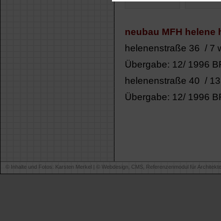
neubau MFH helene h
helenenstraße 36 / 7 
Übergabe: 12/ 1996 BR
helenenstraße 40 / 13
Übergabe: 12/ 1996 BR
© Inhalte und Fotos: Karsten Merkel | ©
Webdesign, CMS, Referenzenmodul für Architekt