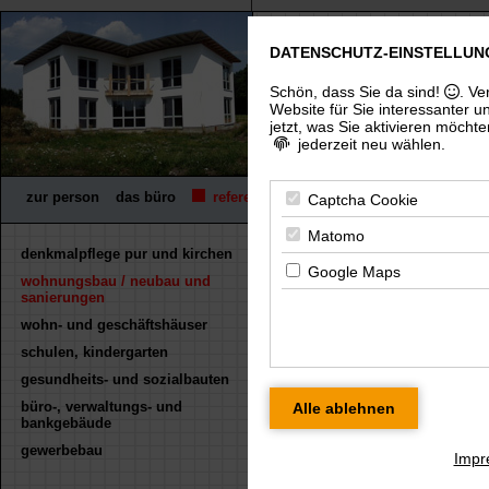
DATENSCHUTZ-EINSTELLUN
freier architekt dip
(uni), architektenkammer thürin
Schön, dass Sie da sind!
. Ve
Website für Sie interessanter u
jetzt, was Sie aktivieren möchte
jederzeit neu wählen.
zur person
das büro
referenzen
wettbewerbe
fachpreisrich
Captcha Cookie
Matomo
denkmalpflege pur und kirchen
« zurück
Google Maps
wohnungsbau / neubau und
neubau MFH hele
sanierungen
wohn- und geschäftshäuser
Für eine größere Ansicht kl
schulen, kindergarten
gesundheits- und sozialbauten
büro-, verwaltungs- und
bankgebäude
gewerbebau
Impr
helenenstrasse 40
helenenstra