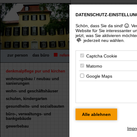
DATENSCHUTZ-EINSTELLUN
freier architekt dip
(uni), architektenkammer thürin
Schön, dass Sie da sind!
. Ve
Website für Sie interessanter u
jetzt, was Sie aktivieren möchte
jederzeit neu wählen.
zur person
das büro
referenzen
wettbewerbe
fachpreisrich
Captcha Cookie
Matomo
denkmalpflege pur und kirchen
« zurück
Google Maps
wohnungsbau / neubau und
'schloss ellingshausen'
sanierungen
Für eine größere Ansicht klicken Sie bitte
wohn- und geschäftshäuser
schulen, kindergarten
gesundheits- und sozialbauten
büro-, verwaltungs- und
bankgebäude
lageplan
bestan
gewerbebau
Impr