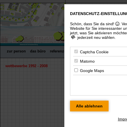
DATENSCHUTZ-EINSTELLUN
freier architekt dip
(uni), architektenkammer thürin
Schön, dass Sie da sind!
. Ve
Website für Sie interessanter u
jetzt, was Sie aktivieren möchte
jederzeit neu wählen.
zur person
das büro
referenzen
wettbewerbe
fachpreisrich
Captcha Cookie
Matomo
wettbewerbe 1992 - 2008
« zurück
Google Maps
wettbewerb meiningen 
Für eine größere Ansicht klicken Sie bitte
Impr