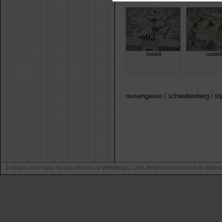
modell
modell
reusengasse / schwabenberg / tö
© Inhalte und Fotos: Karsten Merkel | ©
Webdesign, CMS, Referenzenmodul für Architekt