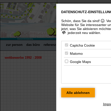
DATENSCHUTZ-EINSTELLUN
freier architekt dip
(uni), architektenkammer thürin
Schön, dass Sie da sind!
. Ve
Website für Sie interessanter u
jetzt, was Sie aktivieren möchte
jederzeit neu wählen.
zur person
das büro
referenzen
wettbewerbe
fachpreisrich
Captcha Cookie
Matomo
wettbewerbe 1992 - 2008
« zurück
Google Maps
neubau jugendclub mein
Für eine größere Ansicht klicken Sie bitte
Impr
presentation
modell