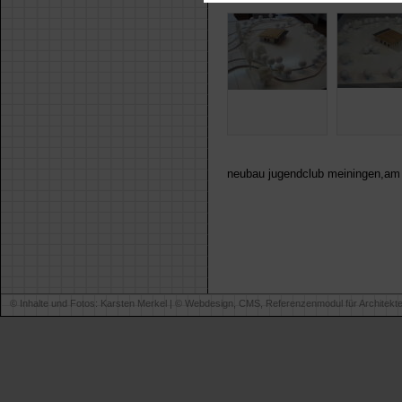
neubau jugendclub meiningen,am 
© Inhalte und Fotos: Karsten Merkel | ©
Webdesign, CMS, Referenzenmodul für Architekt