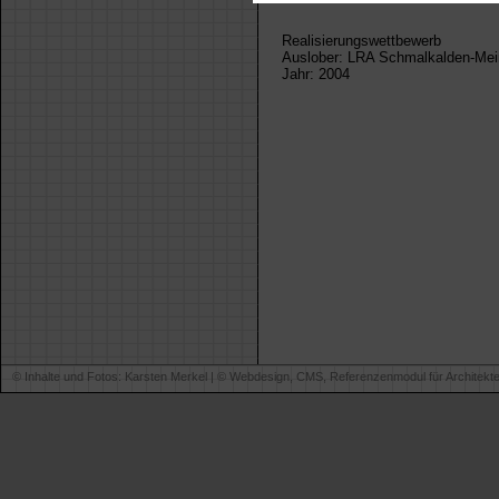
Realisierungswettbewerb
Auslober: LRA Schmalkalden-Mei
Jahr: 2004
© Inhalte und Fotos: Karsten Merkel | ©
Webdesign, CMS, Referenzenmodul für Architekt