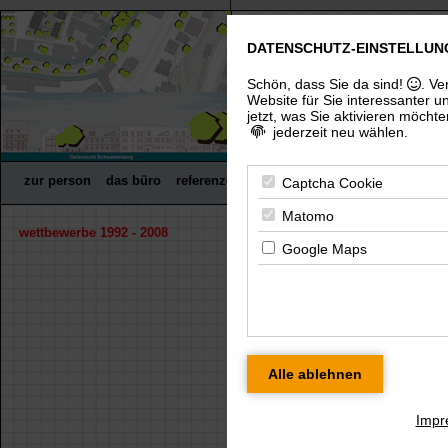
DATENSCHUTZ-EINSTELLUN
freier architekt dip
(uni), architektenkammer thürin
Schön, dass Sie da sind!
. Ve
Website für Sie interessanter u
jetzt, was Sie aktivieren möchte
jederzeit neu wählen.
zur person
das büro
referenzen
wettbewerbe
fachpreisrich
Captcha Cookie
Matomo
wettbewerbe 1992 - 2008
« zurück
Google Maps
NEUBAU GANZTAGSSCHU
Für eine größere Ansicht klicken Sie bitte
Impr
blatt 1
blatt 2