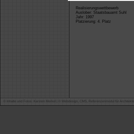
Realisierungswettbewerb
Auslober: Staatsbauamt Suhl
Jahr: 1997
Platzierung: 4. Platz
© Inhalte und Fotos: Karsten Merkel | ©
Webdesign, CMS, Referenzenmodul für Architekt