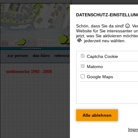
DATENSCHUTZ-EINSTELLUN
freier architekt dip
(uni), architektenkammer thürin
Schön, dass Sie da sind!
. Ve
Website für Sie interessanter u
jetzt, was Sie aktivieren möchte
jederzeit neu wählen.
zur person
das büro
referenzen
wettbewerbe
fachpreisrich
Captcha Cookie
Matomo
wettbewerbe 1992 - 2008
« zurück
Google Maps
NEUBAU AMTSGERIC
Für eine größere Ansicht klicken Sie bitte
modell
Impr