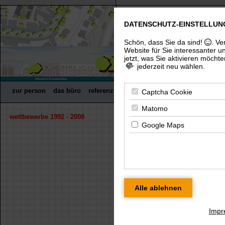
DATENSCHUTZ-EINSTELLUN
freier architekt dip
(uni), architektenkammer thürin
Schön, dass Sie da sind!
. Ve
Website für Sie interessanter u
jetzt, was Sie aktivieren möchte
jederzeit neu wählen.
zur person
das büro
referenzen
wettbewerbe
fachpreisrich
Captcha Cookie
Matomo
wettbewerbe 1992 - 2008
« zurück
Google Maps
GEMEINDEZENTRUM Se
Für eine größere Ansicht klicken Sie bitte
modell
Impr